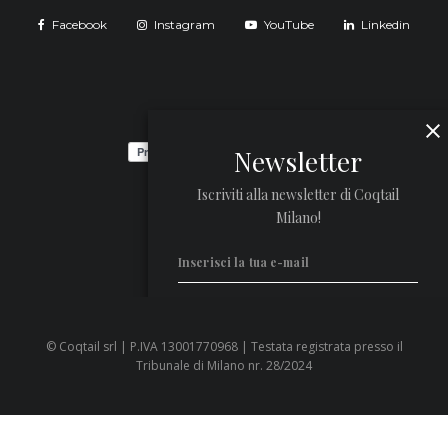
Facebook
Instagram
YouTube
Linkedin
Newsletter
Iscriviti alla newsletter di Coqtail
Milano!
© Coqtail srl | P.IVA 13001770968 | Testata registrata presso il
Privacy Policy
Tribunale di Milano nr. 28/2024