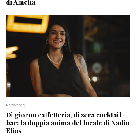
di Amelia
Personaggi
Di giorno caffetteria, di sera cocktail
bar: la doppia anima del locale di Nadin
Elias