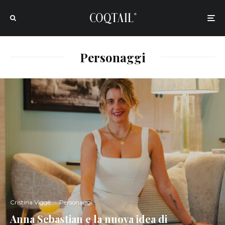
Personaggi
Cristina Viggè
·
Personaggi
Anna Sebastian e la nuova idea di