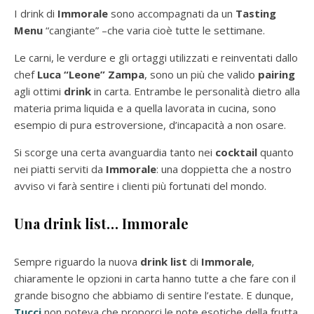
I drink di
Immorale
sono accompagnati da un
Tasting
Menu
“cangiante” –che varia cioè tutte le settimane.
Le carni, le verdure e gli ortaggi utilizzati e reinventati dallo
chef
Luca
“Leone” Zampa
, sono un più che valido
pairing
agli ottimi
drink
in carta. Entrambe le personalità dietro alla
materia prima liquida e a quella lavorata in cucina, sono
esempio di pura estroversione, d’incapacità a non osare.
Si scorge una certa avanguardia tanto nei
cocktail
quanto
nei piatti serviti da
Immorale
: una doppietta che a nostro
avviso vi farà sentire i clienti più fortunati del mondo.
Una drink list… Immorale
Sempre riguardo la nuova
drink list
di
Immorale
,
chiaramente le opzioni in carta hanno tutte a che fare con il
grande bisogno che abbiamo di sentire l’estate. E dunque,
Tucci
non poteva che proporci le note esotiche della frutta