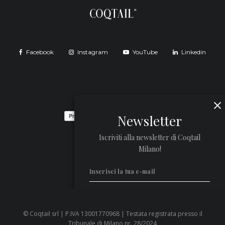
Facebook
Instagram
YouTube
Linkedin
Newsletter
Iscriviti alla newsletter di Coqtail
Milano!
© Coqtail srl | P.IVA 13001770968 | Testata registrata presso il
Privacy Policy
Tribunale di Milano nr. 28/2024