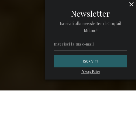
Newsletter
Iscriviti alla newsletter di Coqtail
Milano!
Privacy Policy
Il primo ristorante vegetariano di
Vulcano
offre
un’esperienza di pairing che combina l’arte culinaria dello
chef
Davide Guidara
e le fermentazioni a cura del bar
manager
Piero Guarrella
. Ecco che cosa aspettarsi da una
cena a
I Tenerumi
, all’interno del
Therasia Resort Sea &