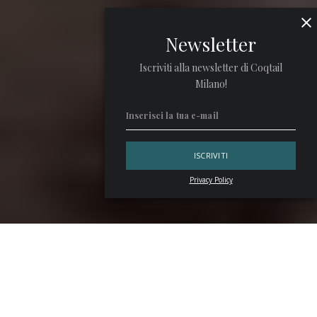
Newsletter
Iscriviti alla newsletter di Coqtail
Milano!
Privacy Policy
Belvedere
e
Volcán de Mi Tierra
sono tra i protagonisti
del primo menu degustazione di
Vineria Modì
. Studiato a
quattro mani dalla chef
Dalila Grillo
e
Paolo Viola
,
bartender e Operation Manager del
Morgana di