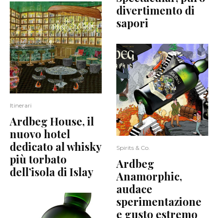
divertimento di
sapori
Itinerari
Ardbeg House, il
nuovo hotel
dedicato al whisky
Spirits & Co.
più torbato
Ardbeg
dell’isola di Islay
Anamorphic,
audace
sperimentazione
e gusto estremo