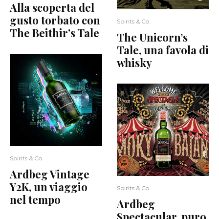
Alla scoperta del
gusto torbato con
Spirits & Co.
The Beithir’s Tale
The Unicorn’s
Tale, una favola di
whisky
Spirits & Co.
Ardbeg Vintage
Y2K, un viaggio
Spirits & Co.
nel tempo
Ardbeg
Spectacular, puro