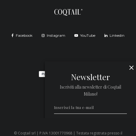
Facebook
Instagram
YouTube
Linkedin
Newsletter
Iscriviti alla newsletter di Coqtail
Milano!
© Coqtail srl | P.IVA 13001770968 | Testata registrata presso il
Privacy Policy