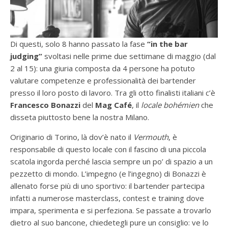
Di questi, solo 8 hanno passato la fase
“in the bar
judging”
svoltasi nelle prime due settimane di maggio (dal
2 al 15): una giuria composta da 4 persone ha potuto
valutare competenze e professionalità dei bartender
presso il loro posto di lavoro. Tra gli otto finalisti italiani c’è
Francesco Bonazzi
del
Mag Café
, il
locale bohémien
che
disseta piuttosto bene la nostra Milano.
Originario di Torino, là dov’è nato il
Vermouth
, è
responsabile di questo locale con il fascino di una piccola
scatola ingorda perché lascia sempre un po’ di spazio a un
pezzetto di mondo. L’impegno (e l’ingegno) di Bonazzi è
allenato forse più di uno sportivo: il bartender partecipa
infatti a numerose masterclass, contest e training dove
impara, sperimenta e si perfeziona. Se passate a trovarlo
dietro al suo bancone, chiedetegli pure un consiglio: ve lo