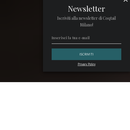
Newsletter
Iscriviti alla newsletter di Coqtail
Milano!
Privacy Policy
Città che vive su più velocità allo stesso tempo,
Taipei
è
iperconnessa e profondamente rituale, all’avanguardia e
ricca di tradizioni. Qui, le tendenze globali del settore
food
& beverage
vengono assorbite a un ritmo impressionante
e spesso addirittura anticipate, grazie a un’identità chiara
che intreccia cucina d’autore, street food e cocktail bar