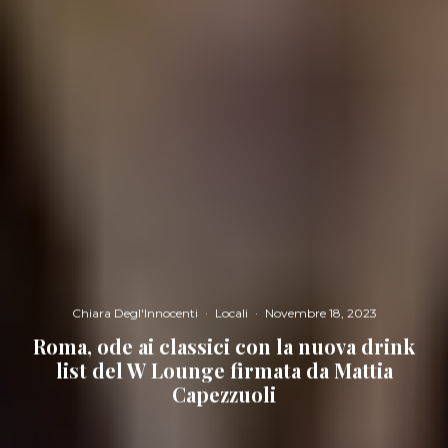
Chiara Degl'Innocenti
·
Locali
·
Novembre 18, 2023
Roma, ode ai classici con la nuova drink
list del W Lounge firmata da Mattia
Capezzuoli