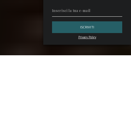
Privacy Policy
Nuove miscele omaggiano i classici al
W Lounge
, il cocktail
bar dell’hotel di lusso
W Rome
, aperto dal gruppo W
Hotels Worldwide, parte di
Marriott International
. La
drink list, ideata dal nuovo bar manager
Mattia
Capezzuoli
, intercetta i gusti di tanti proponendo,
secondo tendenza, i cocktail che hanno fatto la storia della
mixology. A Roma, tappa numero uno dunque è il W
Lounge.