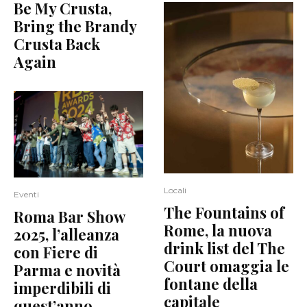
Be My Crusta,
Bring the Brandy
Crusta Back
Again
Locali
Eventi
The Fountains of
Roma Bar Show
Rome, la nuova
2025, l’alleanza
drink list del The
con Fiere di
Court omaggia le
Parma e novità
fontane della
imperdibili di
capitale
quest’anno