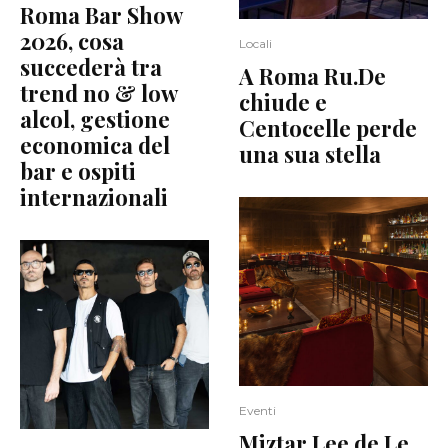
Roma Bar Show
2026, cosa
Locali
succederà tra
A Roma Ru.De
trend no & low
chiude e
alcol, gestione
Centocelle perde
economica del
una sua stella
bar e ospiti
internazionali
Eventi
Miztar Lee de Le