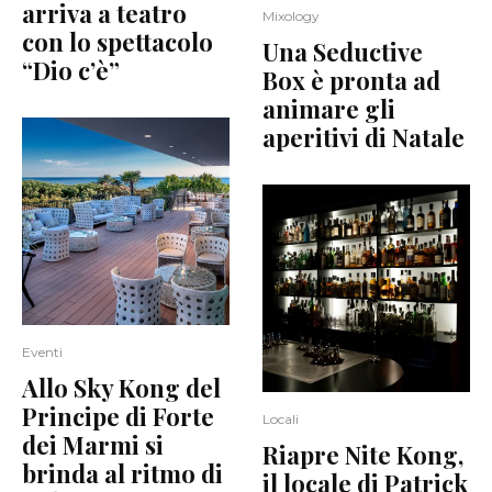
arriva a teatro
Mixology
con lo spettacolo
Una Seductive
“Dio c’è”
Box è pronta ad
animare gli
aperitivi di Natale
Eventi
Allo Sky Kong del
Principe di Forte
Locali
dei Marmi si
Riapre Nite Kong,
brinda al ritmo di
il locale di Patrick