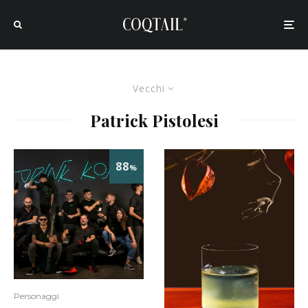
Vecchi
Patrick Pistolesi
88
%
Personaggi