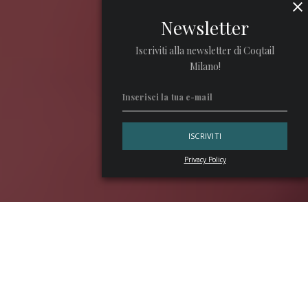
Newsletter
Iscriviti alla newsletter di Coqtail
Milano!
Privacy Policy
La storia di
Sam Ross
è quella di un allievo capace di
rendere orgoglioso il proprio maestro. Cresce
professionalmente sotto l’ala di
Sasha Petraske
, poi
diventa il gestore di uno dei templi sacri della mixology
mondiale: l’Attaboy.