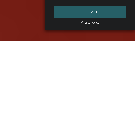
Privacy Policy
Tre sezioni, ventuno drink e una sola parola guida
(abbraccio). È il
nuovo menu
di
Jigger & Pony
, stella
luminosissima della cocktail scene di
Singapore
.
Embrace non è un semplice menu