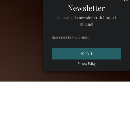
Newsletter
Iscriviti alla newsletter di Coqtail
Milano!
Privacy Policy
La prima edizione della
Sardinia Cocktail Week
è realtà:
dal 9 al 15 giugno 2025 la città di Cagliari ospita un evento
dedicato alla miscelazione made in Sardegna.
Sardinia Cocktail Week 2025, una novità