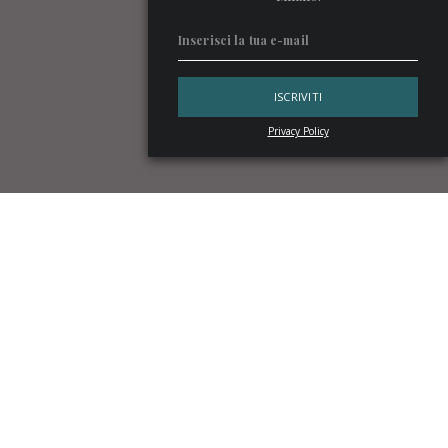
Privacy Policy
818 Eight Reserve
è la nuova release del brand di tequila
lanciato l’anno scorso da
Kendall Jenner
. Alle tre etichette
Blanco, Reposado, Añejo si affianca ora questo blend ultra-
premium di Añejo ed Extra Añejo, invecchiato da tre a otto
anni. Con dietro una corazzata mediatica come quella di
Kendall Jenner
, 818 aveva tutti i numeri per attirare
l’attenzione del pubblico. Ma poi è volato con ali proprie
grazie alla qualità del distillato.
Il successo di brand come questi è legato alla fama del