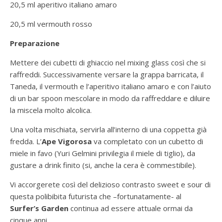
20,5 ml aperitivo italiano amaro
20,5 ml vermouth rosso
Preparazione
Mettere dei cubetti di ghiaccio nel mixing glass così che si
raffreddi. Successivamente versare la grappa barricata, il
Taneda, il vermouth e l’aperitivo italiano amaro e con l’aiuto
di un bar spoon mescolare in modo da raffreddare e diluire
la miscela molto alcolica.
Una volta mischiata, servirla all’interno di una coppetta già
fredda. L’
Ape Vigorosa
va completato con un cubetto di
miele in favo (Yuri Gelmini privilegia il miele di tiglio), da
gustare a drink finito (si, anche la cera è commestibile).
Vi accorgerete così del delizioso contrasto sweet e sour di
questa polibibita futurista che –fortunatamente- al
Surfer’s Garden
continua ad essere attuale ormai da
cinque anni.