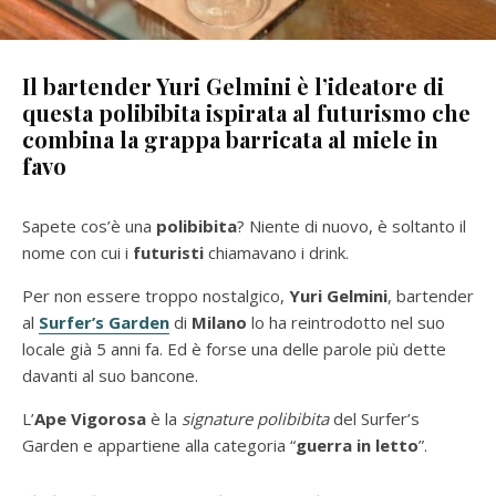
Il bartender Yuri Gelmini è l’ideatore di
questa polibibita ispirata al futurismo che
combina la grappa barricata al miele in
favo
Sapete cos’è una
polibibita
? Niente di nuovo, è soltanto il
nome con cui i
futuristi
chiamavano i drink.
Per non essere troppo nostalgico,
Yuri Gelmini
, bartender
al
Surfer’s Garden
di
Milano
lo ha reintrodotto nel suo
locale già 5 anni fa. Ed è forse una delle parole più dette
davanti al suo bancone.
L’
Ape Vigorosa
è la
signature
polibibita
del Surfer’s
Garden e appartiene alla categoria “
guerra in letto
”.