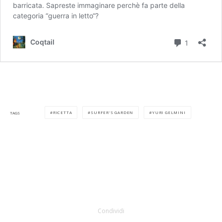
RICETTA
SURFER'S GARDEN
YURI GELMINI
TAGS
Condividi