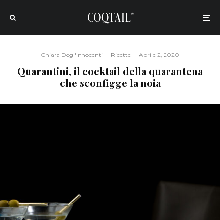
Chiara Degl'Innocenti
·
Ricette
·
Aprile 2, 2020
Quarantini, il cocktail della quarantena
che sconfigge la noia