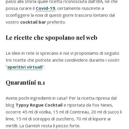
passi alla storia quale ricetta riconosciuta dall’IBA, né che
possa curare il
Covid-19
, certamente riuscirete a
sconfiggere la noia di questi giorni trascorsi lontano dal
vostro
cocktail bar
preferito.
Le ricette che spopolano nel web
Le idee in rete si sprecano e noi vi proponiamo di seguito
tre ricette che potrete anche condividere durante i vostri
“
aperitivi virtuali
”.
Quarantini n.1
Avete pochi ingredienti in casa? Per la ricetta ripresa dal
blog
Typsy Rogue Cocktail
e riportata da Fox News,
occorre 45 ml di vodka, 15 ml di Cointreau, 20 ml di succo li
lime, 15 ml di sciroppo di zucchero, 70 ml di liquore ai
mirtilli. La Garnish resta il pezzo forte.