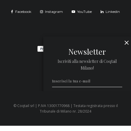
Facebook
Instagram
YouTube
Linkedin
Newsletter
Iscriviti alla newsletter di Coqtail
Milano!
© Coqtail srl | P.IVA 13001770968 | Testata registrata presso il
Privacy Policy
Tribunale di Milano nr. 28/2024