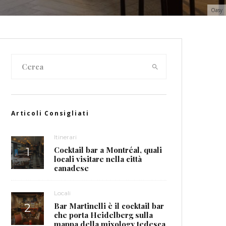
Oasy
Articoli Consigliati
Itinerari
Cocktail bar a Montréal, quali
locali visitare nella città
canadese
Locali
Bar Martinelli è il cocktail bar
che porta Heidelberg sulla
mappa della mixology tedesca