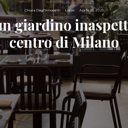
Chiara Degl'Innocenti
·
Locali
·
Aprile 25, 2025
un giardino inaspett
centro di Milano