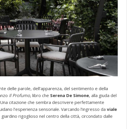
nte delle parole, dell’apparenza, del sentimento e della
manzo
Il Profumo
, libro che
Serena De Simone
, alla giuda del
. Una citazione che sembra descrivere perfettamente
uidano l’esperienza sensoriale. Varcando l’ingresso da
viale
Un giardino rigoglioso nel centro della città, circondato dalle