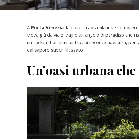
A
Porta Venezia
, là dove il caos milanese sembrereb
trova già da viale Majno un angolo di paradiso che r
un cocktail bar e un bistrot di recente apertura, pen
dal sapore super rilassato.
Un’oasi urbana che