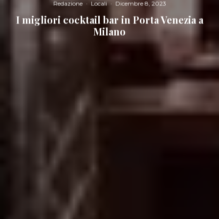
Redazione
·
Locali
·
Dicembre 8, 2023
I migliori cocktail bar in Porta Venezia a
Milano