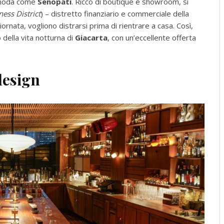
la moda come
Senopati
. Ricco di boutique e showroom, si
ess District
) – distretto finanziario e commerciale della
giornata, vogliono distrarsi prima di rientrare a casa. Così,
 della vita notturna di
Giacarta
, con un’eccellente offerta
design