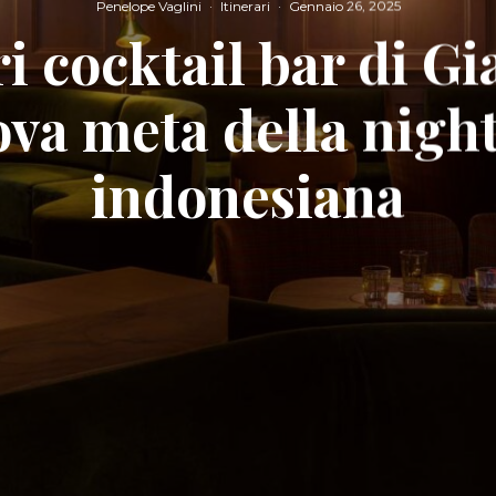
Penelope Vaglini
·
Itinerari
·
Gennaio 26, 2025
i cocktail bar di Gi
va meta della night
indonesiana