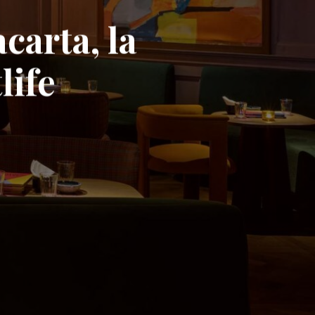
acarta, la
life