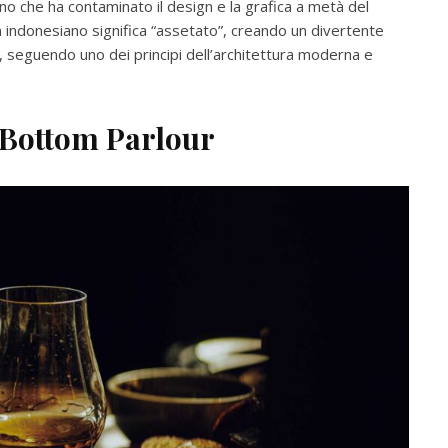
o che ha contaminato il design e la grafica a metà del
n indonesiano significa “assetato”, creando un divertente
rno, seguendo uno dei principi dell’architettura moderna e
 Bottom Parlour