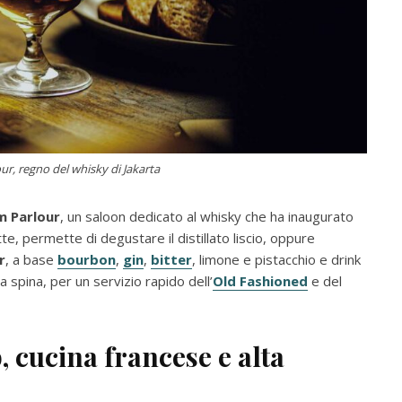
ur, regno del whisky di Jakarta
 Parlour
, un saloon dedicato al whisky che ha inaugurato
tte, permette di degustare il distillato liscio, oppure
r
, a base
bourbon
,
gin
,
bitter
, limone e pistacchio e drink
la spina, per un servizio rapido dell’
Old Fashioned
e del
, cucina francese e alta