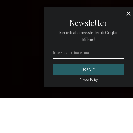
Newsletter
Iscriviti alla newsletter di Coqtail
Milano!
Privacy Policy
Il luxury hotel
St. Regis Rome
e il
Jerry Thomas
Speakeasy
lanciano
Metamorfosi
, una drink list
composta da quattro sezioni, come le fasi evolutive della
farfalla. Il bellissimo lepidottero che ha ispirato proprio il