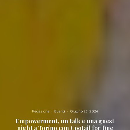
Redazione
·
Eventi
·
Giugno 23, 2024
Empowerment, un talk e una guest
night a Torino con Coqtail for fine