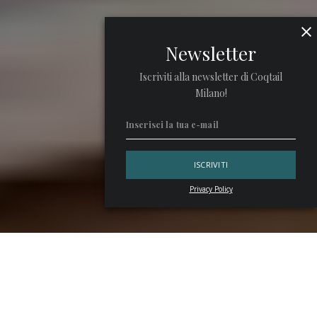
Newsletter
Iscriviti alla newsletter di Coqtail
Milano!
Privacy Policy
Coqtail –
for fine drinkers
festeggia il suo primo numero
anche a Torino. E lo fa con un doppio evento: un
talk
dedicato all’Empowerment, tema centrale del magazine, a
cui partecipano
4 professioniste di spicco del bar e una