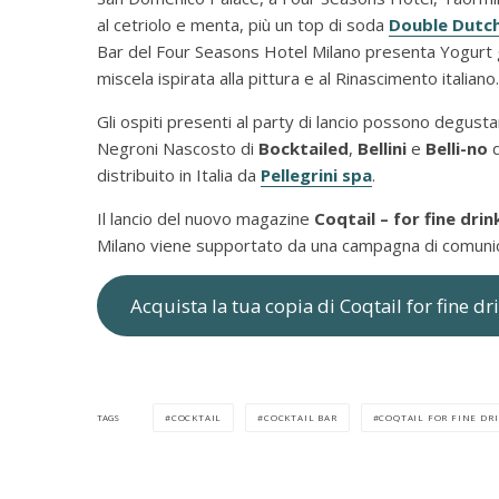
al cetriolo e menta, più un top di soda
Double Dutc
Bar del Four Seasons Hotel Milano presenta Yogurt gr
miscela ispirata alla pittura e al Rinascimento italiano.
Gli ospiti presenti al party di lancio possono degustar
Negroni Nascosto di
Bocktailed
,
Bellini
e
Belli-no
distribuito in Italia da
Pellegrini spa
.
Il lancio del nuovo magazine
Coqtail – for fine dri
Milano viene supportato da una campagna di comunica
Acquista la tua copia di Coqtail for fine dr
COCKTAIL
COCKTAIL BAR
COQTAIL FOR FINE DR
TAGS