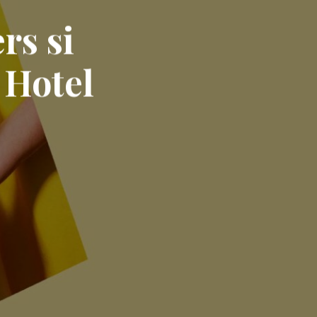
rs si
 Hotel