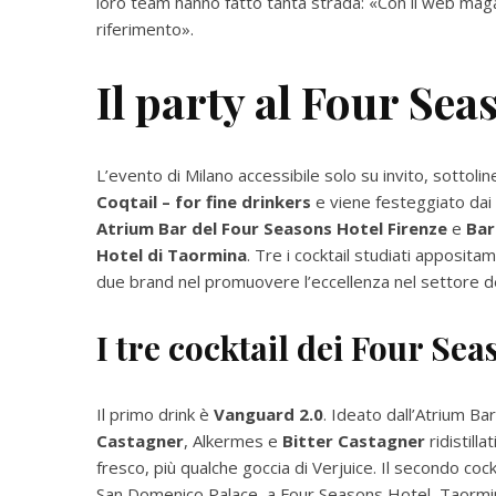
loro team hanno fatto tanta strada: «Con il web magazi
riferimento».
Il party al Four Se
L’evento di Milano accessibile solo su invito, sottolin
Coqtail – for fine drinkers
e viene festeggiato dai
Atrium Bar del Four Seasons Hotel Firenze
e
Bar
Hotel di Taormina
. Tre i cocktail studiati apposit
due brand nel promuovere l’eccellenza nel settore del
I tre cocktail dei Four Se
Il primo drink è
Vanguard 2.0
. Ideato dall’Atrium B
Castagner
,
Alkermes e
Bitter Castagner
ridistill
fresco, più qualche goccia di Verjuice. Il secondo cock
San Domenico Palace, a Four Seasons Hotel, Taorm