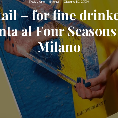
Redazione
·
Eventi
·
Giugno 10, 2024
ail – for fine drinke
nta al Four Seasons
Milano