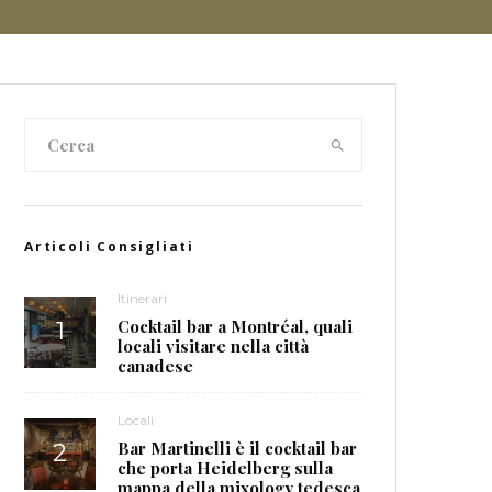
Articoli Consigliati
Itinerari
Cocktail bar a Montréal, quali
locali visitare nella città
canadese
Locali
Bar Martinelli è il cocktail bar
che porta Heidelberg sulla
mappa della mixology tedesca