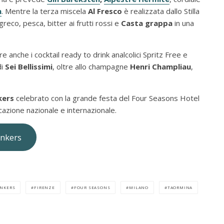
h
. Mentre la terza miscela
Al Fresco
è realizzata dallo Stilla
eco, pesca, bitter ai frutti rossi e
Casta grappa
in una
e anche i cocktail ready to drink analcolici Spritz Free e
di
Sei Bellissimi
, oltre allo champagne
Henri Champliau
,
nkers
celebrato con la grande festa del Four Seasons Hotel
zione nazionale e internazionale.
inkers
INKERS
FIRENZE
FOUR SEASONS
MILANO
TAORMINA