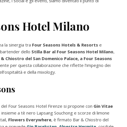
ne, i social e gli eventi, siamo diventati il punto di
asons Hotel Milano
ea la sinergia tra
Four Seasons Hotels & Resorts
e
 bartender dello
Stilla Bar al Four Seasons Hotel Milano
,
 & Chiostro del San Domenico Palace, a Four Seasons
amente per questa collaborazione che riflette l’impegno dei
l’ospitalità e della mixology.
asons
ar del Four Seasons Hotel Firenze si propone con
Gin Vitae
ati insieme a tè nero Lapsang Souchong e scorze di limone
tail,
Flowers Everywhere
, è firmato Bar & Chiostro del
ina e prevede
Gin Bareksten
,
Alpestre Hermite
, cordiale