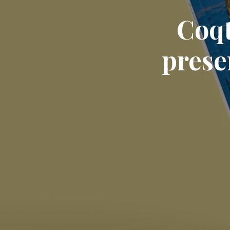
Coqt
prese