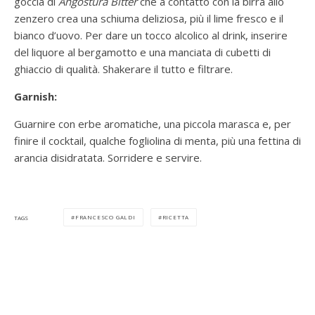
goccia di
Angostura Bitter
che a contatto con la birra allo
zenzero crea una schiuma deliziosa, più il lime fresco e il
bianco d’uovo. Per dare un tocco alcolico al drink, inserire
del liquore al bergamotto e una manciata di cubetti di
ghiaccio di qualità. Shakerare il tutto e filtrare.
Garnish:
Guarnire con erbe aromatiche, una piccola marasca e, per
finire il cocktail, qualche fogliolina di menta, più una fettina di
arancia disidratata. Sorridere e servire.
FRANCESCO GALDI
RICETTA
TAGS