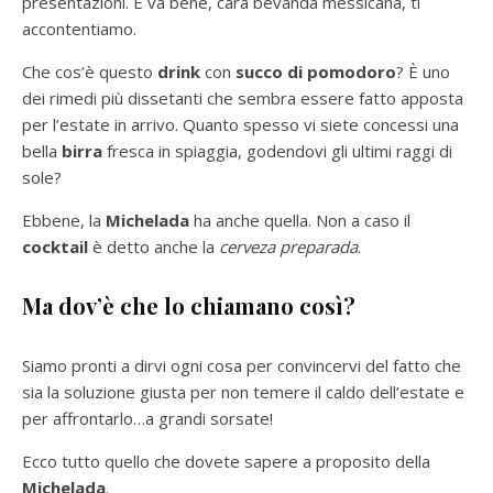
presentazioni. E va bene, cara bevanda messicana, ti
accontentiamo.
Che cos’è questo
drink
con
succo di pomodoro
? È uno
dei rimedi più dissetanti che sembra essere fatto apposta
per l’estate in arrivo. Quanto spesso vi siete concessi una
bella
birra
fresca in spiaggia, godendovi gli ultimi raggi di
sole?
Ebbene, la
Michelada
ha anche quella. Non a caso il
cocktail
è detto anche la
cerveza preparada
.
Ma dov’è che lo chiamano così?
Siamo pronti a dirvi ogni cosa per convincervi del fatto che
sia la soluzione giusta per non temere il caldo dell’estate e
per affrontarlo…a grandi sorsate!
Ecco tutto quello che dovete sapere a proposito della
Michelada
.