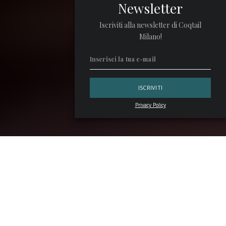
Newsletter
Iscriviti alla newsletter di Coqtail
Milano!
Privacy Policy
Il cocktail bar di
Salvatore Calabrese
dell’hotel di lusso
Corinthia London
, ispirato ai ruggenti anni ’20, celebra i
personaggi più importanti di sempre abbinando alle loro
citazioni un cocktail inedito.
Una serata al Velvet by Salvatore Calabrese