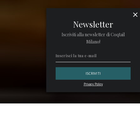
Newsletter
Iscriviti alla newsletter di Coqtail
Milano!
Privacy Policy
Curiosamente, nel
Corn’n’Oil
non c’è grano né olio. È un
cocktail caraibico a base di rum e il nome deriva forse da un
versetto del Deuteronomio. Ipotesi, quest’ultima, difficile
da verificare, ma dotata di un certo fascino.