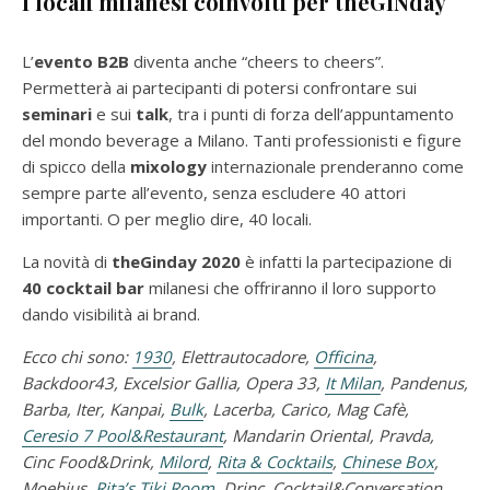
I locali milanesi coinvolti per theGINday
L’
evento B2B
diventa anche “cheers to cheers”.
Permetterà ai partecipanti di potersi confrontare sui
seminari
e sui
talk
, tra i punti di forza dell’appuntamento
del mondo beverage a Milano. Tanti professionisti e figure
di spicco della
mixology
internazionale prenderanno come
sempre parte all’evento, senza escludere 40 attori
importanti. O per meglio dire, 40 locali.
La novità di
theGinday 2020
è infatti la partecipazione di
40 cocktail bar
milanesi che offriranno il loro supporto
dando visibilità ai brand.
Ecco chi sono:
1930
, Elettrautocadore,
Officina
,
Backdoor43, Excelsior Gallia, Opera 33,
It Milan
, Pandenus,
Barba, Iter, Kanpai,
Bulk
, Lacerba, Carico, Mag Cafè,
Ceresio 7 Pool&Restaurant
, Mandarin Oriental, Pravda,
Cinc Food&Drink,
Milord
,
Rita & Cocktails
,
Chinese Box
,
Moebius,
Rita’s Tiki Room
, Drinc. Cocktail&Conversation,