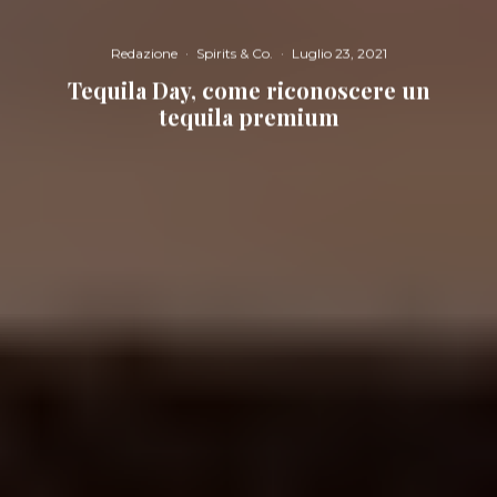
Redazione
·
Spirits & Co.
·
Luglio 23, 2021
Tequila Day, come riconoscere un
tequila premium