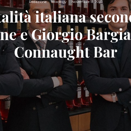
Redazione
·
Mixology
·
Novembre 11, 2021
talità italiana seco
ne e Giorgio Bargia
Connaught Bar