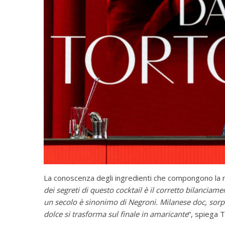
La conoscenza degli ingredienti che compongono la r
dei segreti di questo cocktail è il corretto bilanciam
un secolo è sinonimo di Negroni. Milanese doc, sorpre
dolce si trasforma sul finale in amaricante
”, spiega T