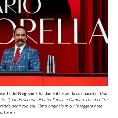
icetta del
Negroni
è fondamentale per la sua riuscita.
“Uno
ento. Quando si parla di bitter l’unico è Campari, che da oltre
nde per il suo equilibrio originale in cui la leggera nota
ortorella.