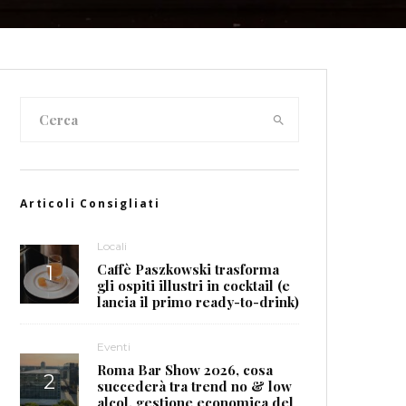
Articoli Consigliati
Locali
Caffè Paszkowski trasforma
gli ospiti illustri in cocktail (e
lancia il primo ready-to-drink)
Eventi
Roma Bar Show 2026, cosa
succederà tra trend no & low
alcol, gestione economica del