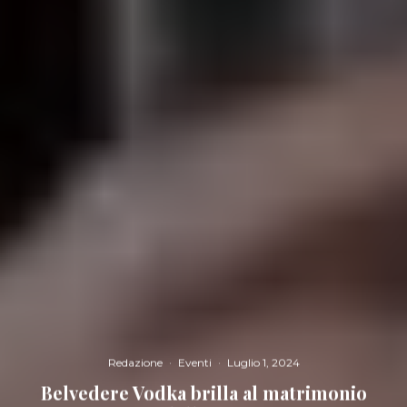
Redazione
·
Eventi
·
Luglio 1, 2024
Belvedere Vodka brilla al matrimonio