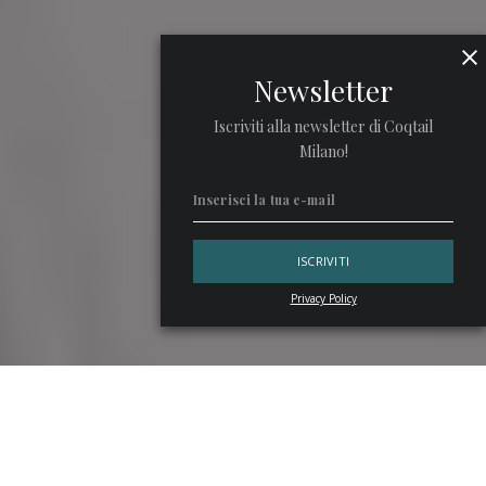
Newsletter
Iscriviti alla newsletter di Coqtail
Milano!
Privacy Policy
In un’estate piena di emozioni e good vibes, il 30 giugno è
stato segnato dalle nozze vip di
Cecilia Rodriguez
e
Ignazio Moser
. La coppia, che ha finalmente pronunciato il