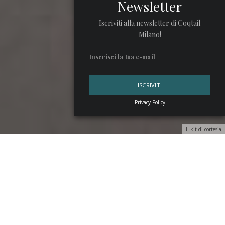
Newsletter
Iscriviti alla newsletter di Coqtail
Milano!
Privacy Policy
Il kit di cortesia
Nel luglio del 2014 i primi passeggeri di un aereo dotato
solamente di posti
business class
decollarono da Newark
diretti a
Parigi
:
La Compagnie
aveva preso forma pochi
mesi prima, con l’idea di riportare il viaggio transatlantico a
una dimensione di massimo comfort. Una scelta che
continua ancora oggi, con
Airbus A321neo
configurati con