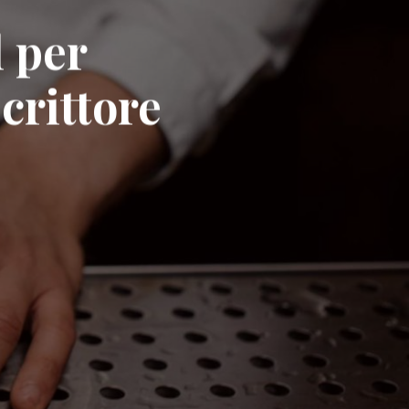
l per
scrittore