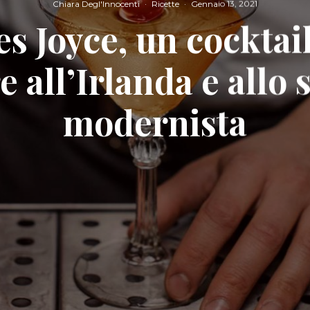
Chiara Degl'Innocenti
·
Ricette
·
Gennaio 13, 2021
s Joyce, un cocktai
 all’Irlanda e allo 
modernista