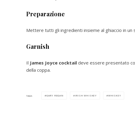
Preparazione
Mettere tutti gli ingredienti insieme al ghiaccio in un 
Garnish
Il
James Joyce cocktail
deve essere presentato con 
della coppa.
GARY REGAN
IRISH WHISKEY
WHISKEY
TAGS