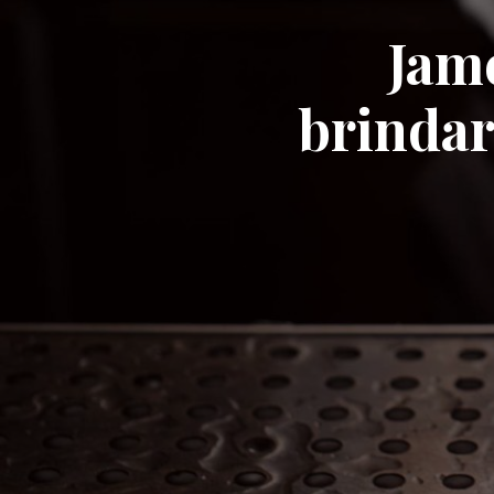
Jame
brindare