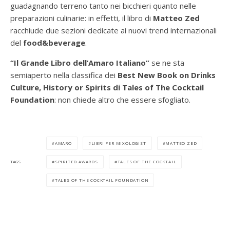
guadagnando terreno tanto nei bicchieri quanto nelle
preparazioni culinarie: in effetti, il libro di
Matteo Zed
racchiude due sezioni dedicate ai nuovi trend internazionali
del
food&beverage
.
“Il Grande Libro dell’Amaro Italiano”
se ne sta
semiaperto nella classifica dei
Best New Book on Drinks
Culture, History or Spirits di Tales of The Cocktail
Foundation
: non chiede altro che essere sfogliato.
AMARO
LIBRI PER MIXOLOGIST
MATTEO ZED
SPIRITED AWARDS
TALES OF THE COCKTAIL
TAGS
TALES OF THE COCKTAIL FOUNDATION