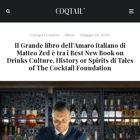
Giorgia Giuliano
·
News
·
Maggio 26, 2020
Il Grande libro dell’Amaro italiano di
Matteo Zed è tra i Best New Book on
Drinks Culture, History or Spirits di Tales
of The Cocktail Foundation