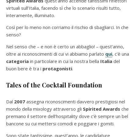
Spirited Awards
quest’anno accende tantissimi riflettori
virtuali sull’Italia, facendo sì che lo scenario risulti tutto,
interamente, illuminato.
Così per lo meno non corriamo il rischio di sbagliarci. In che
senso?
Nel senso che – e non è certo un abbaglio! – quest’anno,
oltre ai riconoscimenti di cui vi abbiamo parlato
qui
, c’è una
categoria
in particolare in cui la nostra bella
Italia
del
buon bere è tra i
protagonisti
.
Tales of the Cocktail Foundation
Dal
2007
assegna riconoscimenti davvero prestigiosi nel
mondo della mixology attraverso gli
Spirited Awards
che
premiano il settore dell’hospitality dove c’è sempre un bel
bancone su cui mettersi comodi e poggiare i gomiti.
Sono state tantissime, quest’anno, le candidature