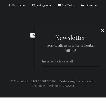
Facebook
Instagram
YouTube
Linkedin
Newsletter
Iscriviti alla newsletter di Coqtail
Milano!
© Coqtail srl | P.IVA 13001770968 | Testata registrata presso il
Privacy Policy
Tribunale di Milano nr. 28/2024