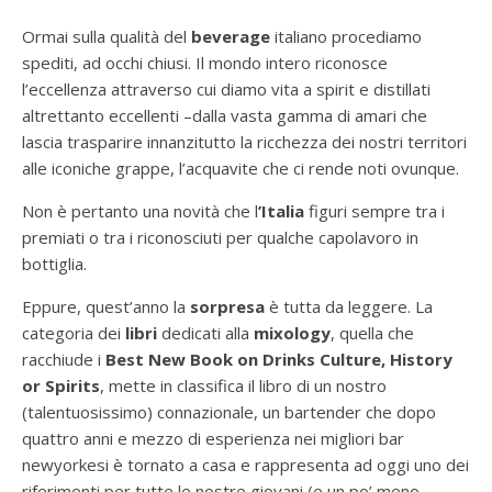
Ormai sulla qualità del
beverage
italiano procediamo
spediti, ad occhi chiusi. Il mondo intero riconosce
l’eccellenza attraverso cui diamo vita a spirit e distillati
altrettanto eccellenti –dalla vasta gamma di amari che
lascia trasparire innanzitutto la ricchezza dei nostri territori
alle iconiche grappe, l’acquavite che ci rende noti ovunque.
Non è pertanto una novità che l
’Italia
figuri sempre tra i
premiati o tra i riconosciuti per qualche capolavoro in
bottiglia.
Eppure, quest’anno la
sorpresa
è tutta da leggere. La
categoria dei
libri
dedicati alla
mixology
, quella che
racchiude i
Best New Book on Drinks Culture, History
or Spirits
, mette in classifica il libro di un nostro
(talentuosissimo) connazionale, un bartender che dopo
quattro anni e mezzo di esperienza nei migliori bar
newyorkesi è tornato a casa e rappresenta ad oggi uno dei
riferimenti per tutte le nostre giovani (e un po’ meno