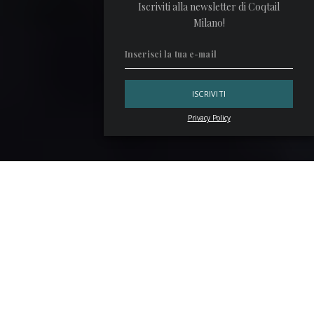
Iscriviti alla newsletter di Coqtail
Milano!
Privacy Policy
La classifica
The World’s 50 Best Bars
ha un nuovo eletto.
Il
miglior bartender 2023
è il taiwanese
GN Chan
del
Double Chicken Please
di New York. GN Chan nasce come
industrial designer innamorato della mixology che, per non
dover rinunciare né a una né all’altra, ha finito per creare un
locale dal concept unico in cui le due discipline si fondono.
GN Chan è il Bartenders’ Bartender
di 50