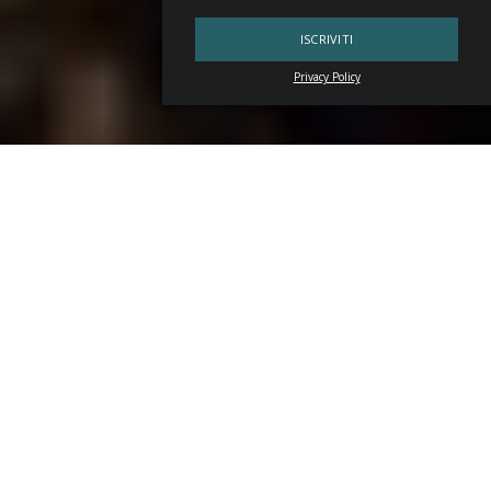
Privacy Policy
Torna
North America’s 50 Best Bars
. La seconda
edizione si svolgerà giovedì 4 maggio 2023 non più a New
York -che invece aveva ospitato la prima- ma nella città
messicana di
San Miguel de Allende
che, per altro, è
anche sito Patrimonio UNESCO. La cerimonia di
premiazione sarà visibile in diretta streaming sui canali
Facebook e YouTube ufficiali di
The World’s 50 Best Bars
.
North America’s 50 Best Bars in Messico,
dopo il successo della prima edizione