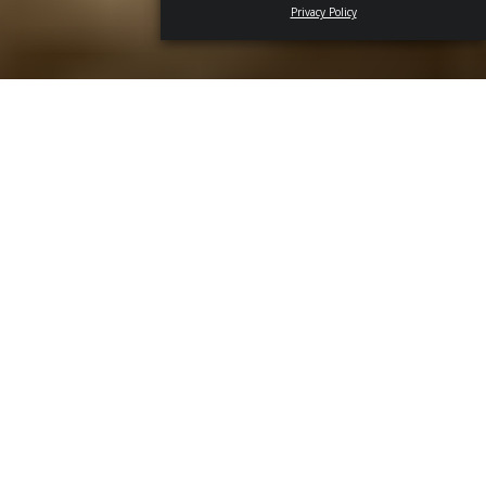
Privacy Policy
Giardino dei Visionari Bar
è la nuova apertura nel cuore
di Parco Sempione a Milano. Un chiringuito che ripropone il
design caratteristico di
Ibiza
giocando con il legno. Qui si
osa all’aperitivo (a partire dalle 18:00) con un’offerta
vegetariana a cui abbinare drink
low alcol
o
alcol free
.
Giardino dei Visionari: il (green) Bar di
Parco Sempione
L’estate milanese guadagna un’altra location così incredibile
che potrà sembrarvi una visione. E invece
Giardino dei
Visionari Bar
è più vero che mai e diventa a tutti gli effetti
il cuore di Parco Sempione.