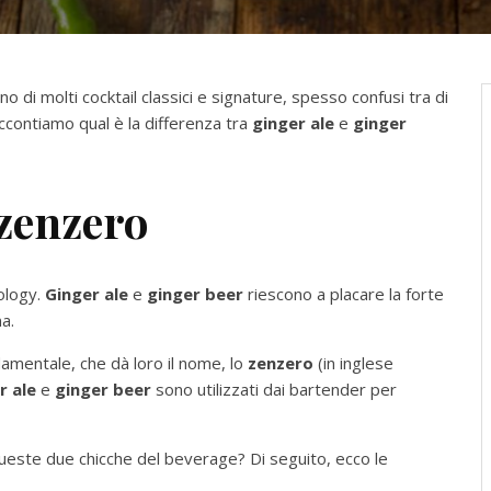
erno di molti cocktail classici e signature, spesso confusi tra di
raccontiamo qual è la differenza tra
ginger ale
e
ginger
 zenzero
ology.
Ginger ale
e
ginger beer
riescono a placare la forte
na.
damentale, che dà loro il nome, lo
zenzero
(in inglese
r ale
e
ginger beer
sono utilizzati dai bartender per
queste due chicche del beverage? Di seguito, ecco le