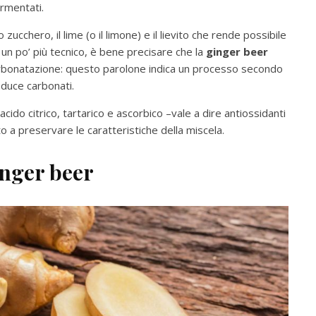
ermentati.
o zucchero, il lime (o il limone) e il lievito che rende possibile
 un po’ più tecnico, è bene precisare che la
ginger beer
rbonatazione: questo parolone indica un processo secondo
oduce carbonati.
cido citrico, tartarico e ascorbico –vale a dire antiossidanti
to a preservare le caratteristiche della miscela.
inger beer