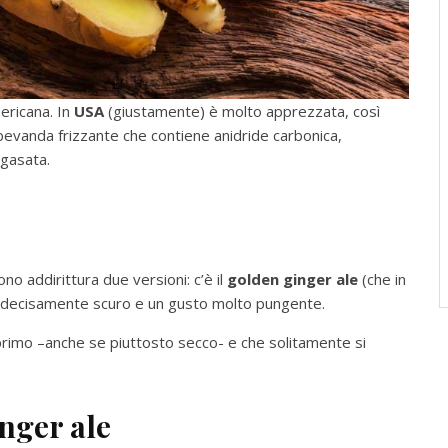
ericana. In
USA
(giustamente) è molto apprezzata, così
a bevanda frizzante che contiene anidride carbonica,
 gasata.
ono addirittura due versioni: c’è il
golden ginger ale
(che in
ore decisamente scuro e un gusto molto pungente.
primo –anche se piuttosto secco- e che solitamente si
inger ale