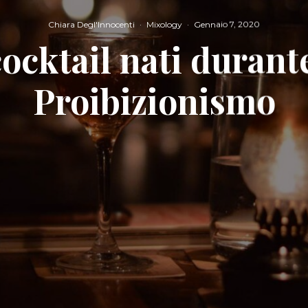
Chiara Degl'Innocenti
·
Mixology
·
Gennaio 7, 2020
cocktail nati durante
Proibizionismo