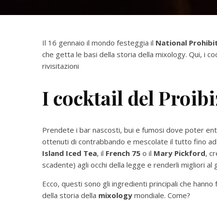
Il 16 gennaio il mondo festeggia il
National Prohibi
che getta le basi della storia della mixology. Qui, i coc
rivisitazioni
I cocktail del Proi
Prendete i bar nascosti, bui e fumosi dove poter entr
ottenuti di contrabbando e mescolate il tutto fino ad
Island Iced Tea
, il
French 75
o il
Mary Pickford
, c
scadente) agli occhi della legge e renderli migliori al 
Ecco, questi sono gli ingredienti principali che hanno f
della storia della
mixology
mondiale. Come?