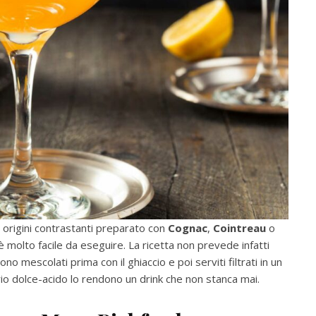
e origini contrastanti preparato con
Cognac
,
Cointreau
o
è molto facile da eseguire. La ricetta non prevede infatti
gono mescolati prima con il ghiaccio e poi serviti filtrati in un
brio dolce-acido lo rendono un drink che non stanca mai.