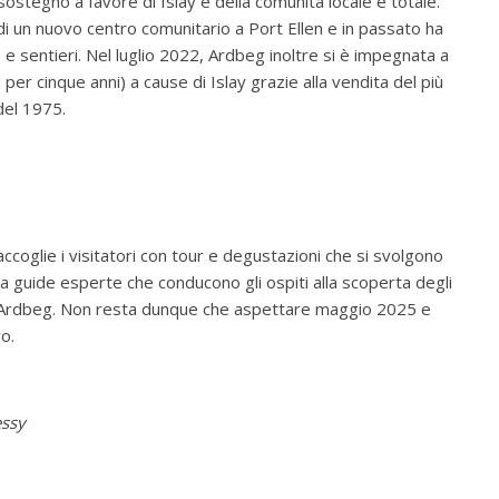
 sostegno a favore di Islay e della comunità locale è totale.
e di un nuovo centro comunitario a Port Ellen e in passato ha
 e sentieri. Nel luglio 2022, Ardbeg inoltre si è impegnata a
 per cinque anni) a cause di Islay grazie alla vendita del più
del 1975.
 accoglie i visitatori con tour e degustazioni che si svolgono
 a guide esperte che conducono gli ospiti alla scoperta degli
di Ardbeg. Non resta dunque che aspettare maggio 2025 e
o.
essy