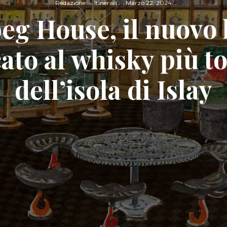
Redazione
·
Itinerari
·
Marzo 22, 2024
eg House, il nuovo 
ato al whisky più t
dell’isola di Islay