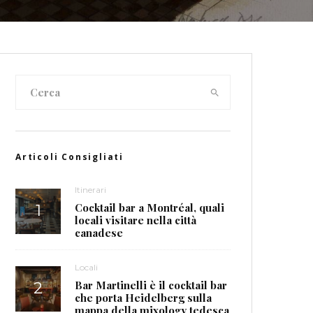
Articoli Consigliati
Itinerari
Cocktail bar a Montréal, quali
locali visitare nella città
canadese
Locali
Bar Martinelli è il cocktail bar
che porta Heidelberg sulla
mappa della mixology tedesca