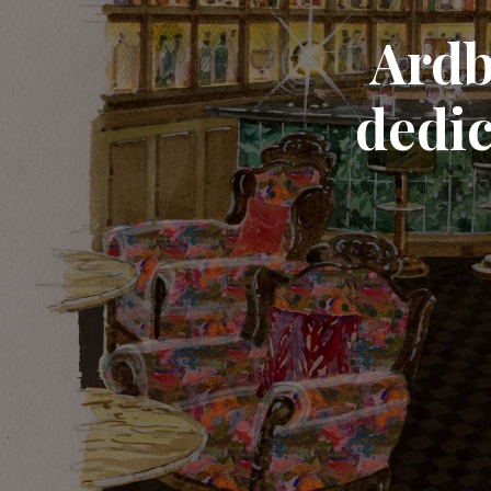
Ardb
dedic