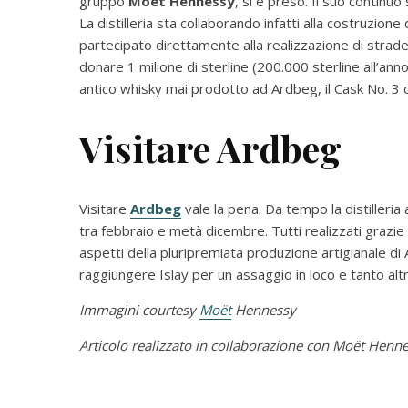
gruppo
Moët Hennessy
, si è preso. Il suo continuo
La distilleria sta collaborando infatti alla costruzion
partecipato direttamente alla realizzazione di strade
donare 1 milione di sterline (200.000 sterline all’anno
antico whisky mai prodotto ad Ardbeg, il Cask No. 3 
Visitare Ardbeg
Visitare
Ardbeg
vale la pena. Da tempo la distilleria
tra febbraio e metà dicembre. Tutti realizzati grazie
aspetti della pluripremiata produzione artigianale 
raggiungere Islay per un assaggio in loco e tanto altr
Immagini courtesy
Moët
Hennessy
Articolo realizzato in collaborazione con Moët Henn