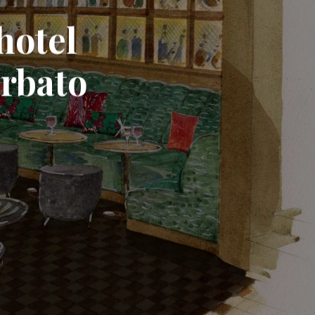
hotel
orbato