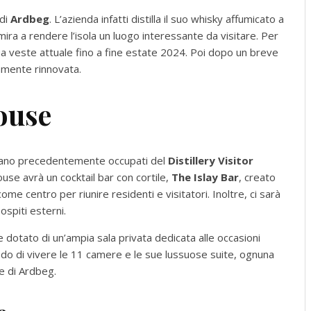
 di
Ardbeg
. L’azienda infatti distilla il suo whisky affumicato a
mira a rendere l’isola un luogo interessante da visitare. Per
sua veste attuale fino a fine estate 2024. Poi dopo un breve
amente rinnovata.
ouse
erano precedentemente occupati del
Distillery Visitor
use avrà un cocktail bar con cortile,
The Islay Bar
, creato
ome centro per riunire residenti e visitatori. Inoltre, ci sarà
ospiti esterni.
e dotato di un’ampia sala privata dedicata alle occasioni
o di vivere le 11 camere e le sue lussuose suite, ognuna
 e di Ardbeg.