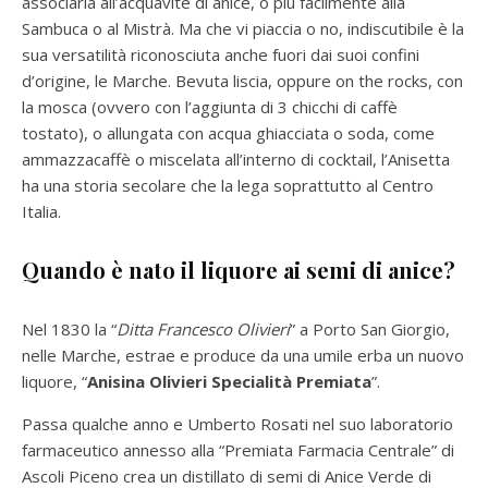
associarla all’acquavite di anice, o più facilmente alla
Sambuca o al Mistrà. Ma che vi piaccia o no, indiscutibile è la
sua versatilità riconosciuta anche fuori dai suoi confini
d’origine, le Marche. Bevuta liscia, oppure on the rocks, con
la mosca (ovvero con l’aggiunta di 3 chicchi di caffè
tostato), o allungata con acqua ghiacciata o soda, come
ammazzacaffè o miscelata all’interno di cocktail, l’Anisetta
ha una storia secolare che la lega soprattutto al Centro
Italia.
Quando è nato il liquore ai semi di anice?
Nel 1830 la “
Ditta Francesco Olivieri
” a Porto San Giorgio,
nelle Marche, estrae e produce da una umile erba un nuovo
liquore, “
Anisina Olivieri Specialità Premiata
”.
Passa qualche anno e Umberto Rosati nel suo laboratorio
farmaceutico annesso alla “Premiata Farmacia Centrale” di
Ascoli Piceno crea un distillato di semi di Anice Verde di