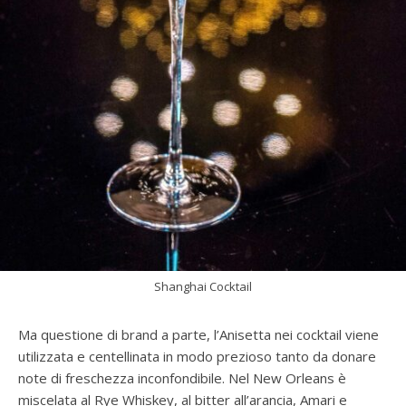
Shanghai Cocktail
Ma questione di brand a parte, l’Anisetta nei cocktail viene
utilizzata e centellinata in modo prezioso tanto da donare
note di freschezza inconfondibile. Nel New Orleans è
miscelata al Rye Whiskey, al bitter all’arancia, Amari e