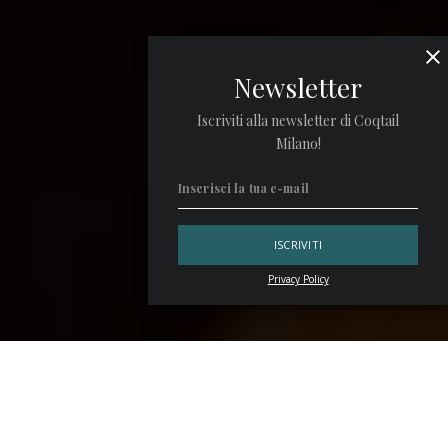
Newsletter
Iscriviti alla newsletter di Coqtail
Milano!
Privacy Policy
Il cocktail
Angel Face
nasce da un’idea, o meglio ancora da
un’illuminazione, del bartender
Harry Craddock
e figura
nel prestigioso The Savoy Cocktail Book. Anche d’estate, si