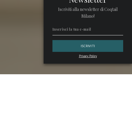
Iscriviti alla newsletter di Coqtail
Milano!
Privacy Policy
Il 7 aprile si celebra il
World Health Day
. Qui trovate quei
cocktail che per storia e titolo possono rappresentare il
brindisi migliore per la giornata dedicata alla salute: dal
Penicillin
al
Doctor Funk
e
Doctor n 1
.
Un brindisi speciale al World Health Day