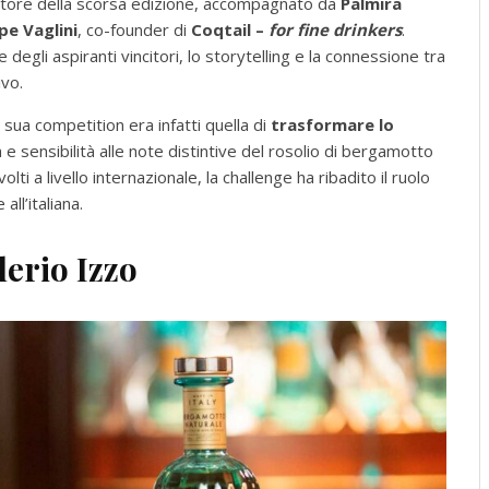
itore della scorsa edizione, accompagnato da
Palmira
pe Vaglini
, co-founder di
Coqtail –
for fine drinkers
.
 degli aspiranti vincitori, lo storytelling e la connessione tra
ivo.
 sua competition era infatti quella di
trasformare lo
 e sensibilità alle note distintive del rosolio di bergamotto
i a livello internazionale, la challenge ha ribadito il ruolo
ll’italiana.
lerio Izzo