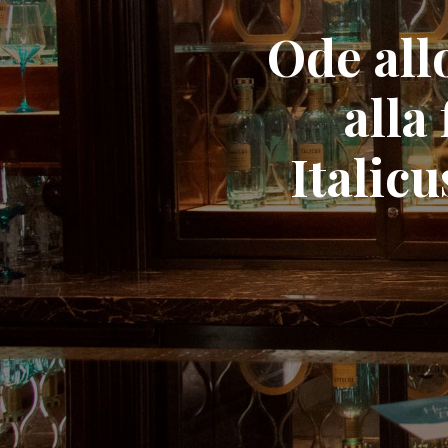
Ode allo
alla 
Italic