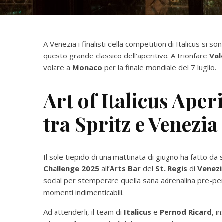
A Venezia i finalisti della competition di Italicus si so
questo grande classico dell’aperitivo. A trionfare
Val
volare a
Monaco
per la finale mondiale del 7 luglio.
Art of Italicus Aper
tra Spritz e Venezia
Il sole tiepido di una mattinata di giugno ha fatto da sf
Challenge
2025
all’
Arts Bar
del
St. Regis
di
Venezi
social per stemperare quella sana adrenalina pre-pe
momenti indimenticabili.
Ad attenderli, il team di
Italicus
e
Pernod Ricard
, i