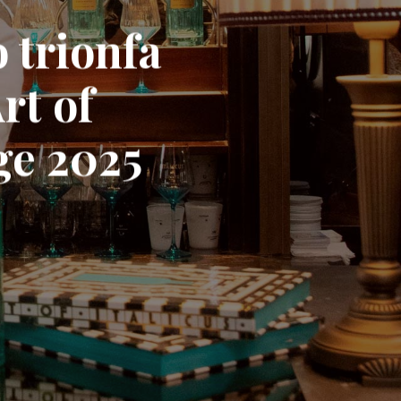
o trionfa
Art of
ge 2025