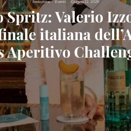
Redazione
·
Eventi
·
Giugno 22, 2025
 Spritz: Valerio Izz
finale italiana dell’
us Aperitivo Challen