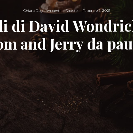
Chiara Degl'Innocenti
·
Ricette
·
Febbraio 7, 2021
gli di David Wondric
om and Jerry da pau