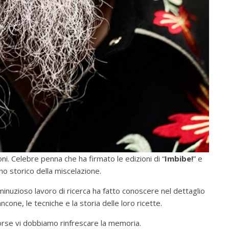
i. Celebre penna che ha firmato le edizioni di “
Imbibe!
” e
 uno storico della miscelazione.
inuzioso lavoro di ricerca ha fatto conoscere nel dettaglio
ancone, le tecniche e la storia delle loro ricette.
forse vi dobbiamo rinfrescare la memoria.