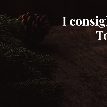
I consi
T