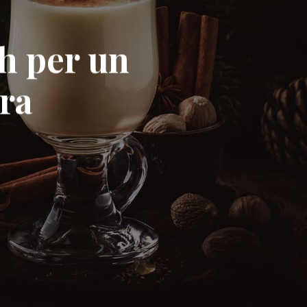
h per un
ra