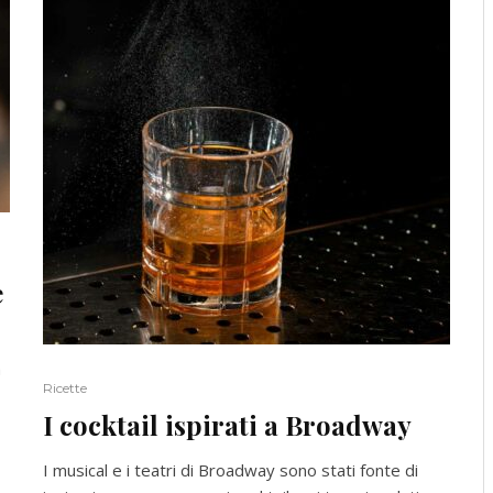
e
a
Ricette
I cocktail ispirati a Broadway
I musical e i teatri di Broadway sono stati fonte di