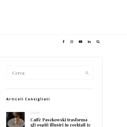
Articoli Consigliati
Locali
Caffè Paszkowski trasforma
gli ospiti illustri in cocktail (e