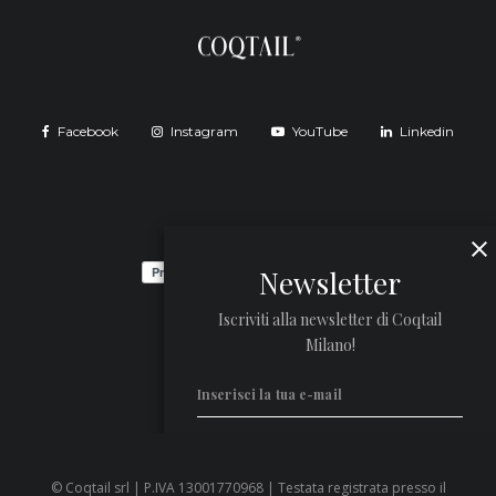
Facebook
Instagram
YouTube
Linkedin
Newsletter
Iscriviti alla newsletter di Coqtail
Milano!
© Coqtail srl | P.IVA 13001770968 | Testata registrata presso il
Privacy Policy