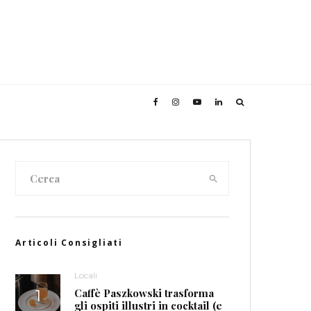
Articoli Consigliati
Locali
Caffè Paszkowski trasforma
gli ospiti illustri in cocktail (e